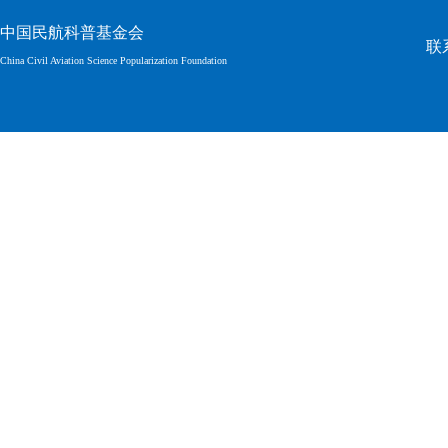
中国民航科普基金会
联系
China Civil Aviation Science Popularization Foundation