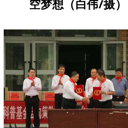
空梦想（白伟/摄）